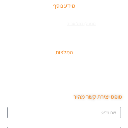
מידע נוסף
שירותי פריצה למיניהם – הכוללים: רכבים, דלתות, כספות ומנעולים מכל
הסוגים צריכים
מנעולן בתל אביב
כאשר שכחתם את המפתחות בבית או
שהדלת נטרקה לכם שזקוקים שנחלץ אותכם סהר מנעולן מוסמך בעל תעודת
הסמכה בתחום עם ניסיון עשיר.
המלצות
שירות מקצועי של סהר מנעולן הגיע תוך 15 דקות נתן את
המחיר בטלפון פרץ את מנעול ללא נזק והחליף מנעול חדש
שירות ממש מקצועי ממליצה בחום.
טופס יצירת קשר מהיר