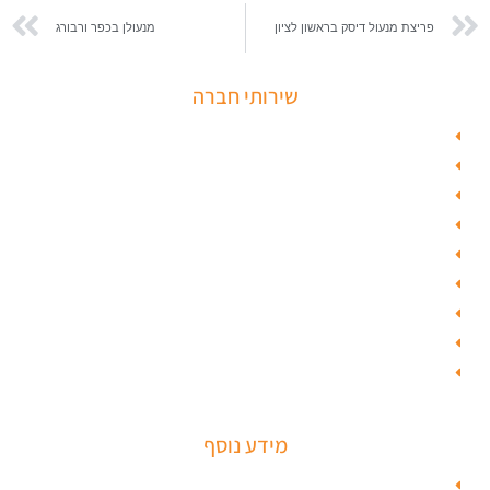
פריצת מנעול דיסק בראשון לציון
מנעולן בכפר ורבורג
שירותי חברה
פורץ כספות
תיקון דלת זכוכית
פורץ רכבים
תיקון דלת
ציפוי דלתות
טפט לדלת פלדלת
טפט לפלדלת
ציפוי דלתות פנים
מנעולים חכמים
מידע נוסף
מפת האתר