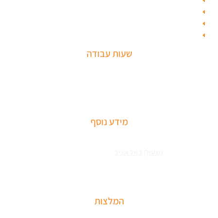
קורס מנעולן
בחירת מנעולן
מחסום חניה
חנות מולטילוק
שעות עבודה
שירותי פריצה למיניהם – הכוללים: רכבים, דלתות, כספות ומנעולים מכל
הסוגים שירותי התקנת מחזירי דלתות ומעצורים – הכולל מחזרי דלת
רצפתיים, מנגנוני השההייה ופתיחת דלתות
מידע נוסף
שירותי פריצה למיניהם – הכוללים: רכבים, דלתות, כספות ומנעולים מכל
הסוגים צריכים
מנעולן בתל אביב
כאשר שכחתם את המפתחות בבית או
שהדלת נטרקה לכם שזקוקים שנחלץ אותכם סהר מנעולן מוסמך בעל תעודת
הסמכה בתחום עם ניסיון עשיר.
המלצות