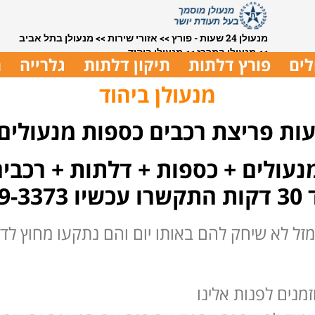
מנעולן 24 שעות - פורץ
>>
אזורי שירות
>>
מנעולן בתל אביב
>>
מנעולן במרכז
>>
מנעולן ביהוד
לים
פורץ דלתות
תיקון דלתות
גלרייה
ת
מנעולן ביהוד
עולים + כספות + דלתות + רכבים
ועי
זל לא שיחק להם באותו יום והם נתקעו מחוץ ל
נים לפנות אלינו