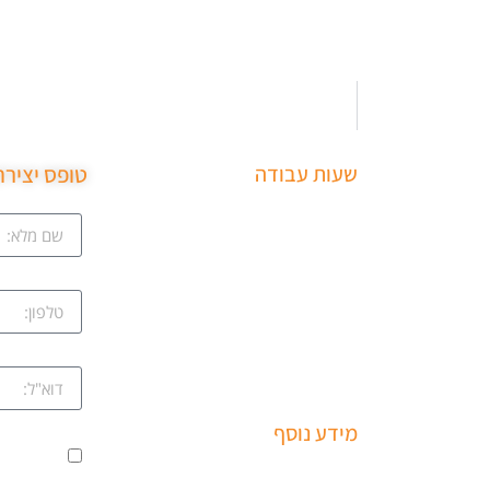
שעות עבודה
טופס יציר
ב
שירותי פריצה למיניהם – הכוללים:
ציון
רכבים, דלתות, כספות ומנעולים
מכל הסוגים שירותי התקנת
קווה
מחזירי דלתות ומעצורים – הכולל
מחזרי דלת רצפתיים, מנגנוני
השההייה ופתיחת דלתות
שמואל
מידע נוסף
ים
אני מאשר
שירותי פריצה למיניהם – הכוללים:
עקב