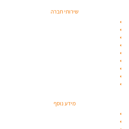
שירותי חברה
פורץ כספות
תיקון דלת זכוכית
פורץ רכבים
תיקון דלת
ציפוי דלתות
טפט לדלת פלדלת
טפט לפלדלת
ציפוי דלתות פנים
מנעולים חכמים
מידע נוסף
מפת האתר
צור קשר