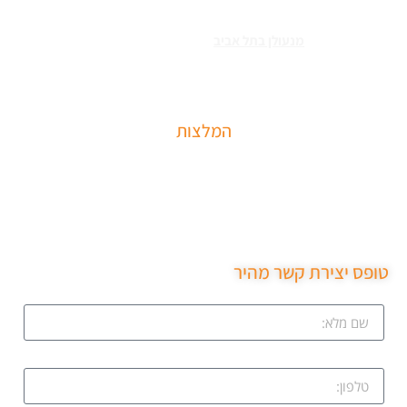
שירותי פריצה למיניהם – הכוללים: רכבים, דלתות, כספות ומנעולים מכל
הסוגים צריכים
מנעולן בתל אביב
כאשר שכחתם את המפתחות בבית או
שהדלת נטרקה לכם שזקוקים שנחלץ אותכם סהר מנעולן מוסמך בעל תעודת
הסמכה בתחום עם ניסיון עשיר.
המלצות
שירות מקצועי של סהר מנעולן הגיע תוך 15 דקות נתן את
המחיר בטלפון פרץ את מנעול ללא נזק והחליף מנעול חדש
שירות ממש מקצועי ממליצה בחום.
טופס יצירת קשר מהיר