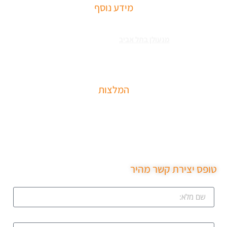
מידע נוסף
שירותי פריצה למיניהם – הכוללים: רכבים, דלתות, כספות ומנעולים מכל
הסוגים צריכים
מנעולן בתל אביב
כאשר שכחתם את המפתחות בבית או
שהדלת נטרקה לכם שזקוקים שנחלץ אותכם סהר מנעולן מוסמך בעל תעודת
הסמכה בתחום עם ניסיון עשיר.
המלצות
שירות מקצועי של סהר מנעולן הגיע תוך 15 דקות נתן את
המחיר בטלפון פרץ את מנעול ללא נזק והחליף מנעול חדש
שירות ממש מקצועי ממליצה בחום.
טופס יצירת קשר מהיר