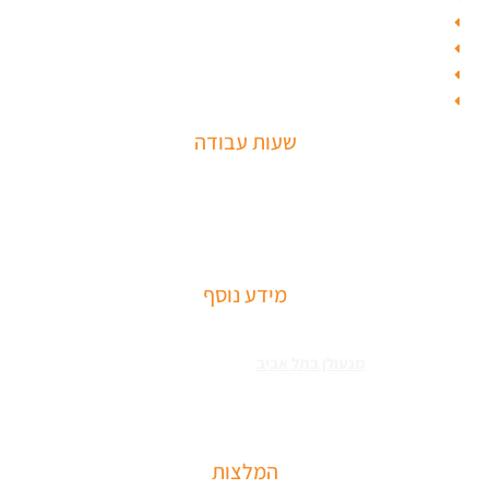
קורס מנעולן
בחירת מנעולן
מחסום חניה
חנות מולטילוק
שעות עבודה
שירותי פריצה למיניהם – הכוללים: רכבים, דלתות, כספות ומנעולים מכל
הסוגים שירותי התקנת מחזירי דלתות ומעצורים – הכולל מחזרי דלת
רצפתיים, מנגנוני השההייה ופתיחת דלתות
מידע נוסף
שירותי פריצה למיניהם – הכוללים: רכבים, דלתות, כספות ומנעולים מכל
הסוגים צריכים
מנעולן בתל אביב
כאשר שכחתם את המפתחות בבית או
שהדלת נטרקה לכם שזקוקים שנחלץ אותכם סהר מנעולן מוסמך בעל תעודת
הסמכה בתחום עם ניסיון עשיר.
המלצות