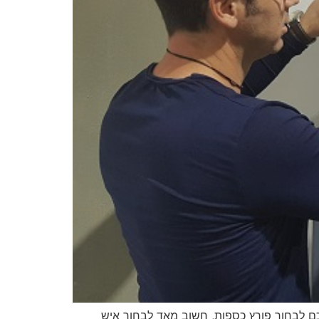
פר רישיון 20 טיפים בבחירת פורץ כספות בבואכם לבחור פורץ כספות, חשוב מאד לבחור איש