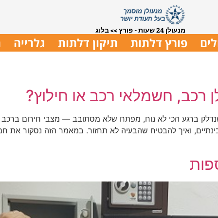
מנעולן 24 שעות - פורץ
>>
בלוג
לים
פורץ דלתות
תיקון דלתות
גלרייה
ת
 רכב, חשמלאי רכב או חילוץ?
נדלק ברגע הכי לא נוח, מפתח שלא מסתובב — מצבי חירום ברכב ה
נתיים, ואיך להבטיח שהבעיה לא תחזור. במאמר הזה נסקור את חמ