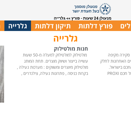
מנעולן 24 שעות - פורץ
>>
גלרייה
לים
פורץ דלתות
תיקון דלתות
גלרייה
ת
גלרייה
חנות מולטילוק
 סקירה מקיפה
מולטילוק למולטילוק למעלה מ-50 שעות
ים האחרונות לחלק
עשייה בייצור ושיווק מוצרים. תחת המותג
חכם בישראל.
מולטילוק מיוצרים ומשווקים : מערכות נעילה ,
מותגים ישראליים כמו מנעול חכם PROXI
בקרות כניסה , פתרונות נעילה, צילנדרים ,