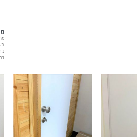
מח
מח
חשמ
נית
להת