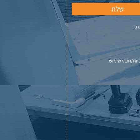
שלח
 ב:
יות/תנאי שימוש