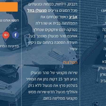
רכבים, דלתות, כספות ומנעולים
מכל הסוגים צריכים
מנעולן בתל
נו
אביב
כאשר שכחתם את
חפשו אותנו גם
המפתחות בבית או שהדלת
נטרקה לכם שזקוקים שנחלץ
נה
אותכם סהר מנעולן מוסמך בעל
תעודת הסמכה בתחום עם ניסיון
מדיניות הפרט
עשיר.
ה
בא
המלצות
שרון
שירות מקצועי של סהר מנעולן
רון
הגיע תוך 15 דקות נתן את המחיר
ביב
בטלפון פרץ את מנעול ללא נזק
והחליף מנעול חדש שירות ממש
מקצועי ממליצה בחום.