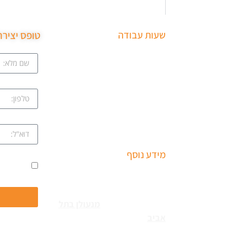
שעות עבודה
טופס יציר
ב
שירותי פריצה למיניהם – הכוללים:
ציון
רכבים, דלתות, כספות ומנעולים
מכל הסוגים שירותי התקנת
קווה
מחזירי דלתות ומעצורים – הכולל
מחזרי דלת רצפתיים, מנגנוני
השההייה ופתיחת דלתות
שמואל
מידע נוסף
ים
אני מאשר
שירותי פריצה למיניהם – הכוללים:
עקב
רכבים, דלתות, כספות ומנעולים
מכל הסוגים צריכים
מנעולן בתל
נו
אביב
כאשר שכחתם את
חפשו אותנו גם