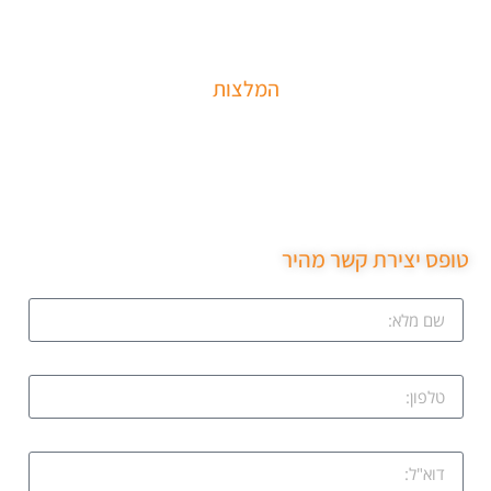
דלת נטרקה לכם שזקוקים שנחלץ אותכם סהר מנעולן מוסמך בעל תעודת
הסמכה בתחום עם ניסיון עשיר.
המלצות
שירות מקצועי של סהר מנעולן הגיע תוך 15 דקות נתן את
חיר בטלפון פרץ את מנעול ללא נזק והחליף מנעול חדש
רות ממש מקצועי ממליצה בחום.
פס יצירת קשר מהיר