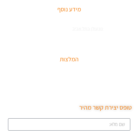
מידע נוסף
שירותי פריצה למיניהם – הכוללים: רכבים, דלתות, כספות ומנעולים מכל
הסוגים צריכים
מנעולן בתל אביב
כאשר שכחתם את המפתחות בבית או
שהדלת נטרקה לכם שזקוקים שנחלץ אותכם סהר מנעולן מוסמך בעל תעודת
הסמכה בתחום עם ניסיון עשיר.
המלצות
שירות מקצועי של סהר מנעולן הגיע תוך 15 דקות נתן את
המחיר בטלפון פרץ את מנעול ללא נזק והחליף מנעול חדש
שירות ממש מקצועי ממליצה בחום.
טופס יצירת קשר מהיר