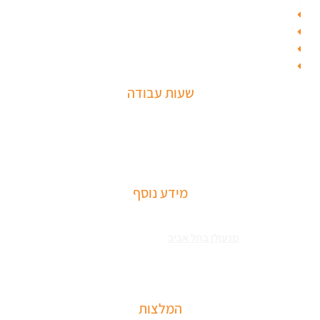
קורס מנעולן
בחירת מנעולן
מחסום חניה
חנות מולטילוק
שעות עבודה
שירותי פריצה למיניהם – הכוללים: רכבים, דלתות, כספות ומנעולים מכל
הסוגים שירותי התקנת מחזירי דלתות ומעצורים – הכולל מחזרי דלת
רצפתיים, מנגנוני השההייה ופתיחת דלתות
מידע נוסף
שירותי פריצה למיניהם – הכוללים: רכבים, דלתות, כספות ומנעולים מכל
הסוגים צריכים
מנעולן בתל אביב
כאשר שכחתם את המפתחות בבית או
שהדלת נטרקה לכם שזקוקים שנחלץ אותכם סהר מנעולן מוסמך בעל תעודת
הסמכה בתחום עם ניסיון עשיר.
המלצות