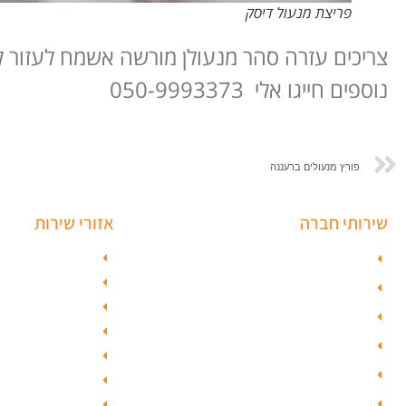
פריצת מנעול דיסק
צריכים עזרה סהר מנעולן מורשה אשמח לעזור 
נוספים חייגו אלי 050-9993373
פורץ מנעולים ברעננה
שירותי חברה
אזורי שירות
פורץ כספות
מנעולן בתל אבי
מנעולן בראשון ל
תיקון דלת זכוכית
מנעולן בחולון
פורץ רכבים
מנעולן בפתח ת
תיקון דלת
מנעולן ברמלה
ציפוי דלתות
מנעולן בשוהם
טפט לדלת פלדלת
מנעולן ביהוד