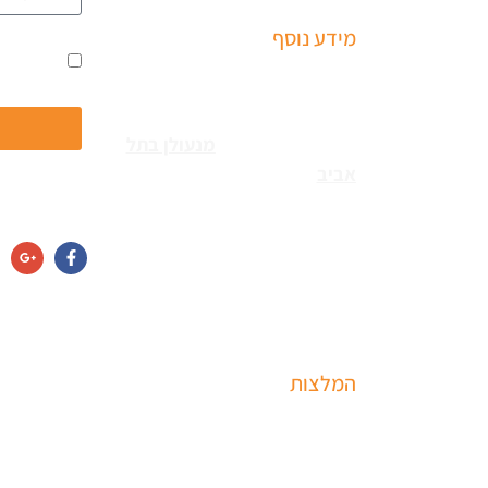
שמואל
מידע נוסף
ים
אני מאשר
שירותי פריצה למיניהם – הכוללים:
עקב
רכבים, דלתות, כספות ומנעולים
מכל הסוגים צריכים
מנעולן בתל
נו
אביב
כאשר שכחתם את
חפשו אותנו גם
המפתחות בבית או שהדלת
נטרקה לכם שזקוקים שנחלץ
נה
אותכם סהר מנעולן מוסמך בעל
תעודת הסמכה בתחום עם ניסיון
מדיניות הפרט
עשיר.
ה
בא
המלצות
שרון
שירות מקצועי של סהר מנעולן
רון
הגיע תוך 15 דקות נתן את המחיר
ביב