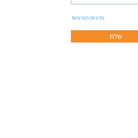
 קבלת דיוור ואת
מדיניות הפרטיות
שלח
 ב:
יות/תנאי שימוש