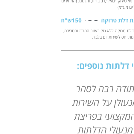
מולטילוק "גואל",רב בריח, ומגנום. (המחירים
ים מע"מ)
ת דלת טרוקה
150ש"ח
לת טרוקה ללא נזק באזור המרכז והסביבה,
תייחס לשירות יום בלבד.
י דלתות נוספים:
ודה רבה לסהר
עולן על השירות
מקצועי בפריצת
מנעולי הדלתות