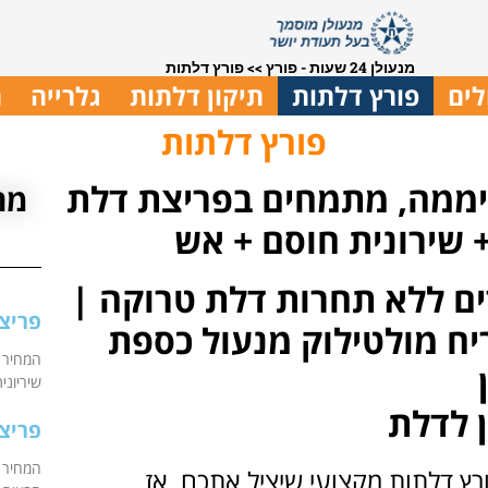
מנעולן 24 שעות - פורץ
>>
פורץ דלתות
לים
פורץ דלתות
תיקון דלתות
גלרייה
ת
פורץ דלתות
מתמחים בפריצת דלת
מח
+ שירונית חוסם + אש
ים ללא תחרות דלת טרוקה |
פריצ
יח מולטילוק מנעול כספת
המחיר 
ן
שיריוני
ן לדלת
פריצ
המחיר 
רץ דלתות מקצועי שיציל אתכם, אז