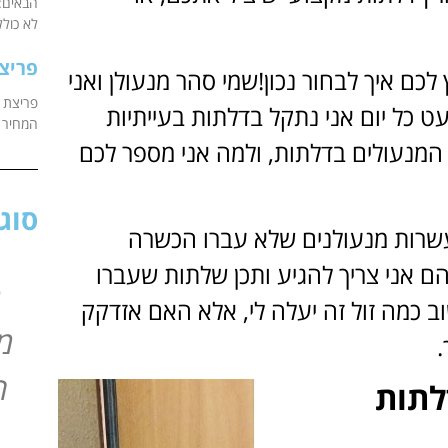
הבאים: 
לא כולל
פריצ
לכם איך לבחור נכון!שמי סהר מנעולן ואני
פריצת ד
עי כבר למעלה מ20 שנה, כמעט כל יום אני נתקל בדלתות בעייתיות
המחיר מ
 המנעולים בדלתות, ולמה אני מספר לכם
סוג
עשרות מנעולנים שלא עברו הכשרה
ם אני צריך להגיע ותכן שלתות שעברו
ת
וב כמה זול זה יעלה לי, אלא האם אזדקק
מנ
.
ה
לתות