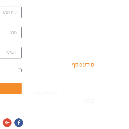
ב
שירותי פריצה למיניהם – הכוללים:
ציון
רכבים, דלתות, כספות ומנעולים
מכל הסוגים שירותי התקנת
קווה
מחזירי דלתות ומעצורים – הכולל
מחזרי דלת רצפתיים, מנגנוני
השההייה ופתיחת דלתות
שמואל
מידע נוסף
ים
אני מאשר
שירותי פריצה למיניהם – הכוללים:
עקב
רכבים, דלתות, כספות ומנעולים
מכל הסוגים צריכים
מנעולן בתל
נו
אביב
כאשר שכחתם את
חפשו אותנו גם
המפתחות בבית או שהדלת
נטרקה לכם שזקוקים שנחלץ
נה
אותכם סהר מנעולן מוסמך בעל