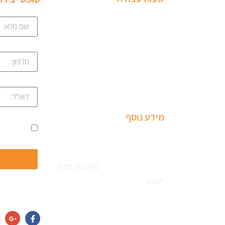
ב
שירותי פריצה למיניהם – הכוללים:
ציון
רכבים, דלתות, כספות ומנעולים
מכל הסוגים שירותי התקנת
קווה
מחזירי דלתות ומעצורים – הכולל
מחזרי דלת רצפתיים, מנגנוני
השההייה ופתיחת דלתות
שמואל
מידע נוסף
ים
אני מאשר
שירותי פריצה למיניהם – הכוללים:
עקב
רכבים, דלתות, כספות ומנעולים
מכל הסוגים צריכים
מנעולן בתל
נו
אביב
כאשר שכחתם את
חפשו אותנו גם
המפתחות בבית או שהדלת
נטרקה לכם שזקוקים שנחלץ
נה
אותכם סהר מנעולן מוסמך בעל