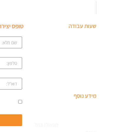
שעות עבודה
טופס יציר
ב
שירותי פריצה למיניהם – הכוללים:
ציון
רכבים, דלתות, כספות ומנעולים
מכל הסוגים שירותי התקנת
קווה
מחזירי דלתות ומעצורים – הכולל
מחזרי דלת רצפתיים, מנגנוני
השההייה ופתיחת דלתות
שמואל
מידע נוסף
ים
אני מאשר
שירותי פריצה למיניהם – הכוללים:
עקב
רכבים, דלתות, כספות ומנעולים
מכל הסוגים צריכים
מנעולן בתל
נו