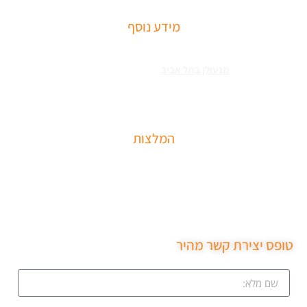
מידע נוסף
שירותי פריצה למיניהם – הכוללים: רכבים, דלתות, כספות ומנעולים מכל
הסוגים צריכים
מנעולן בתל אביב
כאשר שכחתם את המפתחות בבית או
שהדלת נטרקה לכם שזקוקים שנחלץ אותכם סהר מנעולן מוסמך בעל תעודת
הסמכה בתחום עם ניסיון עשיר.
המלצות
שירות מקצועי של סהר מנעולן הגיע תוך 15 דקות נתן את
המחיר בטלפון פרץ את מנעול ללא נזק והחליף מנעול חדש
שירות ממש מקצועי ממליצה בחום.
טופס יצירת קשר מהיר