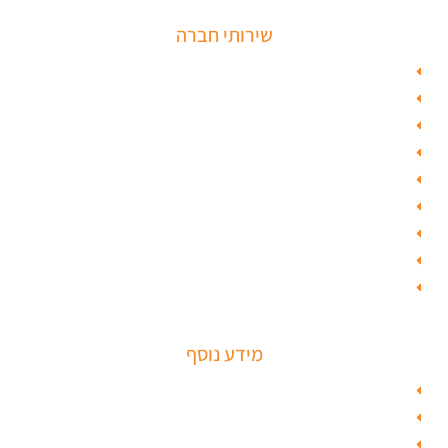
שירותי חברה
פורץ כספות
תיקון דלת זכוכית
פורץ רכבים
תיקון דלת
ציפוי דלתות
טפט לדלת פלדלת
טפט לפלדלת
ציפוי דלתות פנים
מנעולים חכמים
מידע נוסף
מפת האתר
צור קשר
בלוג תל אביב