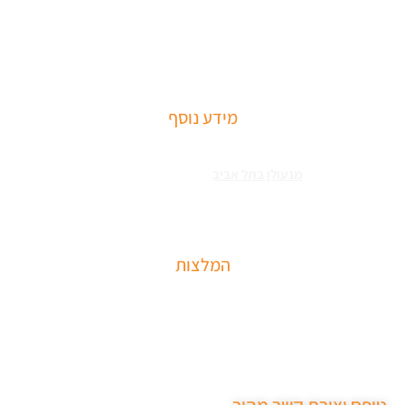
שירותי פריצה למיניהם – הכוללים: רכבים, דלתות, כספות ומנעולים מכל
הסוגים שירותי התקנת מחזירי דלתות ומעצורים – הכולל מחזרי דלת
רצפתיים, מנגנוני השההייה ופתיחת דלתות
מידע נוסף
שירותי פריצה למיניהם – הכוללים: רכבים, דלתות, כספות ומנעולים מכל
הסוגים צריכים
מנעולן בתל אביב
כאשר שכחתם את המפתחות בבית או
שהדלת נטרקה לכם שזקוקים שנחלץ אותכם סהר מנעולן מוסמך בעל תעודת
הסמכה בתחום עם ניסיון עשיר.
המלצות
שירות מקצועי של סהר מנעולן הגיע תוך 15 דקות נתן את
המחיר בטלפון פרץ את מנעול ללא נזק והחליף מנעול חדש
שירות ממש מקצועי ממליצה בחום.