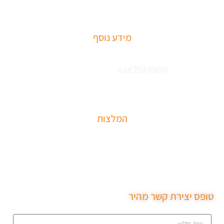
רצפתיים, מנגנוני השההייה ופתיחת דלתות
מידע נוסף
שירותי פריצה למיניהם – הכוללים: רכבים, דלתות, כספות ומנעולים מכל
הסוגים צריכים
מנעולן בתל אביב
כאשר שכחתם את המפתחות בבית או
שהדלת נטרקה לכם שזקוקים שנחלץ אותכם סהר מנעולן מוסמך בעל תעודת
הסמכה בתחום עם ניסיון עשיר.
המלצות
שירות מקצועי של סהר מנעולן הגיע תוך 15 דקות נתן את
המחיר בטלפון פרץ את מנעול ללא נזק והחליף מנעול חדש
שירות ממש מקצועי ממליצה בחום.
טופס יצירת קשר מהיר