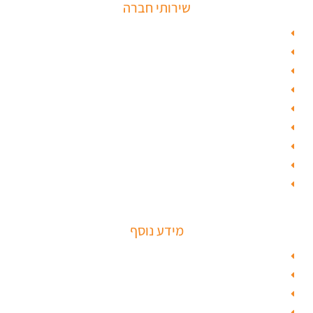
שירותי חברה
פורץ כספות
תיקון דלת זכוכית
פורץ רכבים
תיקון דלת
ציפוי דלתות
טפט לדלת פלדלת
טפט לפלדלת
ציפוי דלתות פנים
מנעולים חכמים
מידע נוסף
מפת האתר
צור קשר
בלוג תל אביב
מנעולן