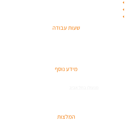
בחירת מנעולן
מחסום חניה
חנות מולטילוק
שעות עבודה
שירותי פריצה למיניהם – הכוללים: רכבים, דלתות, כספות ומנעולים מכל
הסוגים שירותי התקנת מחזירי דלתות ומעצורים – הכולל מחזרי דלת
רצפתיים, מנגנוני השההייה ופתיחת דלתות
מידע נוסף
שירותי פריצה למיניהם – הכוללים: רכבים, דלתות, כספות ומנעולים מכל
הסוגים צריכים
מנעולן בתל אביב
כאשר שכחתם את המפתחות בבית או
שהדלת נטרקה לכם שזקוקים שנחלץ אותכם סהר מנעולן מוסמך בעל תעודת
הסמכה בתחום עם ניסיון עשיר.
המלצות
שירות מקצועי של סהר מנעולן הגיע תוך 15 דקות נתן את