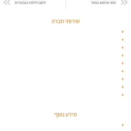
תנאי שימוש באתר
תיקון דלתות בגבעתיים
שירותי חברה
פורץ כספות
תיקון דלת זכוכית
פורץ רכבים
תיקון דלת
ציפוי דלתות
טפט לדלת פלדלת
טפט לפלדלת
ציפוי דלתות פנים
מנעולים חכמים
מידע נוסף
מפת האתר