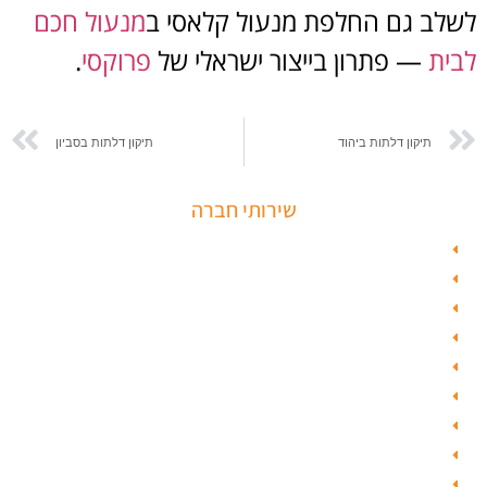
לשלב גם החלפת מנעול קלאסי ב
מנעול חכם
לבית
— פתרון בייצור ישראלי של
פרוקסי
.
תיקון דלתות ביהוד
תיקון דלתות בסביון
שירותי חברה
פורץ כספות
תיקון דלת זכוכית
פורץ רכבים
תיקון דלת
ציפוי דלתות
טפט לדלת פלדלת
טפט לפלדלת
ציפוי דלתות פנים
מנעולים חכמים