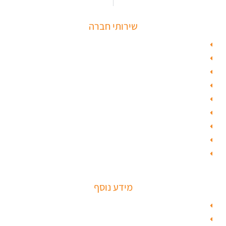
שירותי חברה
פורץ כספות
תיקון דלת זכוכית
פורץ רכבים
תיקון דלת
ציפוי דלתות
טפט לדלת פלדלת
טפט לפלדלת
ציפוי דלתות פנים
מנעולים חכמים
מידע נוסף
מפת האתר
צור קשר