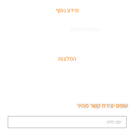
מידע נוסף
שירותי פריצה למיניהם – הכוללים: רכבים, דלתות, כספות ומנעולים מכל
הסוגים צריכים
מנעולן בתל אביב
כאשר שכחתם את המפתחות בבית או
שהדלת נטרקה לכם שזקוקים שנחלץ אותכם סהר מנעולן מוסמך בעל תעודת
הסמכה בתחום עם ניסיון עשיר.
המלצות
שירות מקצועי של סהר מנעולן הגיע תוך 15 דקות נתן את
המחיר בטלפון פרץ את מנעול ללא נזק והחליף מנעול חדש
שירות ממש מקצועי ממליצה בחום.
טופס יצירת קשר מהיר