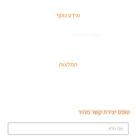
מידע נוסף
שירותי פריצה למיניהם – הכוללים: רכבים, דלתות, כספות ומנעולים מכל
הסוגים צריכים
מנעולן בתל אביב
כאשר שכחתם את המפתחות בבית או
שהדלת נטרקה לכם שזקוקים שנחלץ אותכם סהר מנעולן מוסמך בעל תעודת
הסמכה בתחום עם ניסיון עשיר.
המלצות
שירות מקצועי של סהר מנעולן הגיע תוך 15 דקות נתן את
המחיר בטלפון פרץ את מנעול ללא נזק והחליף מנעול חדש
שירות ממש מקצועי ממליצה בחום.
טופס יצירת קשר מהיר