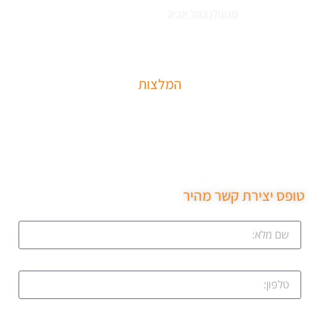
הסוגים צריכים
מנעולן בתל אביב
כאשר שכחתם את המפתחות בבית או
שהדלת נטרקה לכם שזקוקים שנחלץ אותכם סהר מנעולן מוסמך בעל תעודת
הסמכה בתחום עם ניסיון עשיר.
המלצות
שירות מקצועי של סהר מנעולן הגיע תוך 15 דקות נתן את
המחיר בטלפון פרץ את מנעול ללא נזק והחליף מנעול חדש
שירות ממש מקצועי ממליצה בחום.
טופס יצירת קשר מהיר