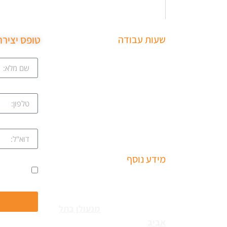
שעות עבודה
טופס יציר
ב
שירותי פריצה למיניהם – הכוללים:
ציון
רכבים, דלתות, כספות ומנעולים
מכל הסוגים שירותי התקנת
קווה
מחזירי דלתות ומעצורים – הכולל
מחזרי דלת רצפתיים, מנגנוני
השההייה ופתיחת דלתות
שמואל
מידע נוסף
ים
אני מאשר
שירותי פריצה למיניהם – הכוללים:
עקב
רכבים, דלתות, כספות ומנעולים
מכל הסוגים צריכים
מנעולן בתל
נו
אביב
כאשר שכחתם את