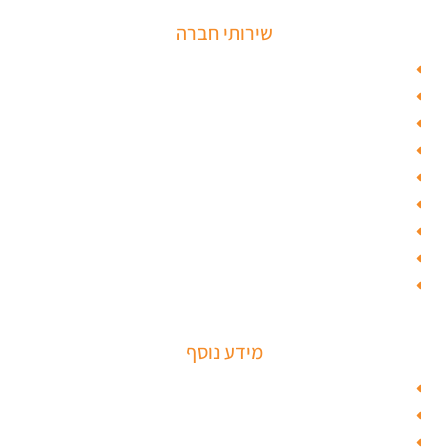
שירותי חברה
פורץ כספות
תיקון דלת זכוכית
פורץ רכבים
תיקון דלת
ציפוי דלתות
טפט לדלת פלדלת
טפט לפלדלת
ציפוי דלתות פנים
מנעולים חכמים
מידע נוסף
מפת האתר
צור קשר
בלוג תל אביב