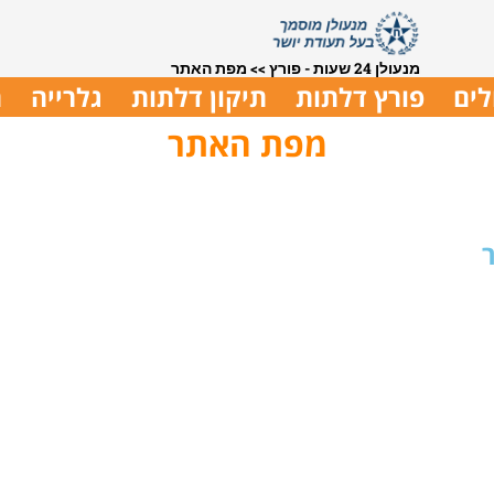
מנעולן 24 שעות - פורץ
>>
מפת האתר
לים
פורץ דלתות
תיקון דלתות
גלרייה
ת
מפת האתר