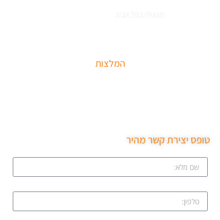
שירותי פריצה למיניהם – הכוללים: רכבים, דלתות, כספות ומנעולים מכל
הסוגים צריכים
מנעולן בתל אביב
כאשר שכחתם את המפתחות בבית או
שהדלת נטרקה לכם שזקוקים שנחלץ אותכם סהר מנעולן מוסמך בעל תעודת
הסמכה בתחום עם ניסיון עשיר.
המלצות
שירות מקצועי של סהר מנעולן הגיע תוך 15 דקות נתן את
המחיר בטלפון פרץ את מנעול ללא נזק והחליף מנעול חדש
שירות ממש מקצועי ממליצה בחום.
טופס יצירת קשר מהיר