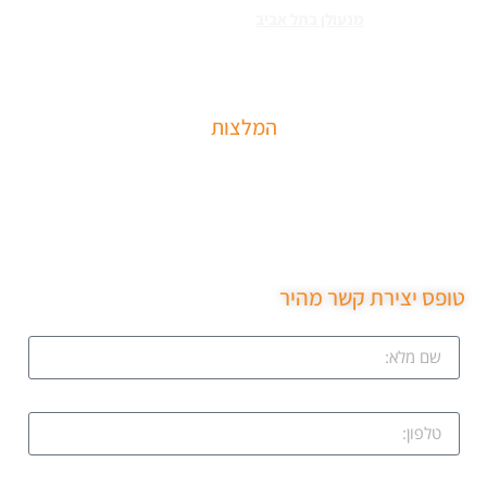
הסוגים צריכים
מנעולן בתל אביב
כאשר שכחתם את המפתחות בבית או
שהדלת נטרקה לכם שזקוקים שנחלץ אותכם סהר מנעולן מוסמך בעל תעודת
הסמכה בתחום עם ניסיון עשיר.
המלצות
שירות מקצועי של סהר מנעולן הגיע תוך 15 דקות נתן את
המחיר בטלפון פרץ את מנעול ללא נזק והחליף מנעול חדש
שירות ממש מקצועי ממליצה בחום.
טופס יצירת קשר מהיר